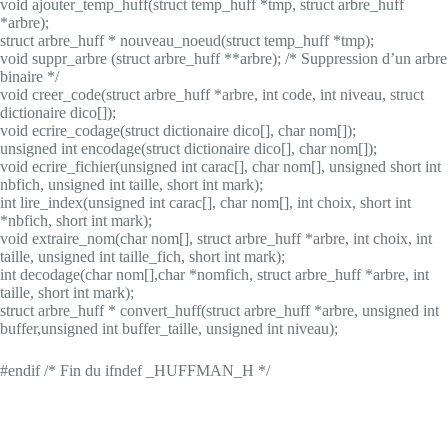
void
ajouter_temp_huff(
struct
temp_huff *tmp,
struct
arbre_huff
*arbre);
struct
arbre_huff * nouveau_noeud(
struct
temp_huff *tmp);
void
suppr_arbre (
struct
arbre_huff **arbre);
/* Suppression d’un arbre
binaire */
void
creer_code(
struct
arbre_huff *arbre,
int
code,
int
niveau,
struct
dictionaire dico[]);
void
ecrire_codage(
struct
dictionaire dico[],
char
nom[]);
unsigned int
encodage(
struct
dictionaire dico[],
char
nom[]);
void
ecrire_fichier(
unsigned int
carac[],
char
nom[],
unsigned short int
nbfich,
unsigned int
taille,
short int
mark);
int
lire_index(
unsigned int
carac[],
char
nom[],
int
choix,
short int
*nbfich,
short int
mark);
void
extraire_nom(
char
nom[],
struct
arbre_huff *arbre,
int
choix,
int
taille,
unsigned int
taille_fich,
short int
mark);
int
decodage(
char
nom[],
char
*nomfich,
struct
arbre_huff *arbre,
int
taille,
short int
mark);
struct
arbre_huff * convert_huff(
struct
arbre_huff *arbre,
unsigned int
buffer,
unsigned int
buffer_taille,
unsigned int
niveau);
#endif
/* Fin du ifndef _HUFFMAN_H */