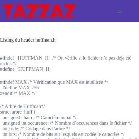
Passer
au
contenu
Listing du header huffman.h
#ifndef _HUFFMAN_H_
/* On vérifie si le fichier n’a pas déja été
inclus */
#define _HUFFMAN_H_
#ifndef MAX
/* Vérification que MAX est inutilisée */
#define MAX 256
#endif
/* MAX */
/* Arbre de Huffman*/
struct
arbre_huff {
unsigned char
c;
/* Caractère initial */
unsigned int
occurence;
/* Nombre d’occurences dans le fichier */
int
code;
/* Codage dans l’arbre */
int
bits;
/* Nombre de bits sur lesquels est codée le caractère */