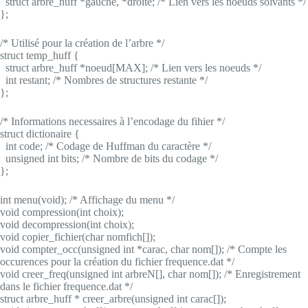
struct
arbre_huff *gauche, *droite;
/* Lien vers les noeuds soivants */
};
/* Utilisé pour la création de l’arbre */
struct
temp_huff {
struct
arbre_huff *noeud[MAX];
/* Lien vers les noeuds */
int
restant;
/* Nombres de structures restante */
};
/* Informations necessaires à l’encodage du fihier */
struct
dictionaire {
int
code;
/* Codage de Huffman du caractère */
unsigned int
bits;
/* Nombre de bits du codage */
};
int
menu(
void
);
/* Affichage du menu */
void
compression(
int
choix);
void
decompression(
int
choix);
void
copier_fichier(
char
nomfich[]);
void
compter_occ(
unsigned int
*carac,
char
nom[]);
/* Compte les
occurences pour la création du fichier frequence.dat */
void
creer_freq(
unsigned int
arbreN[],
char
nom[]);
/* Enregistrement
dans le fichier frequence.dat */
struct
arbre_huff * creer_arbre(
unsigned int
carac[]);