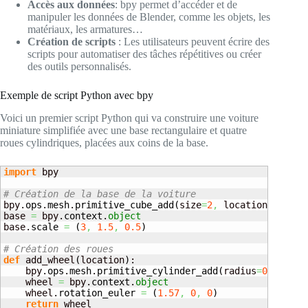
Accès aux données
: bpy permet d’accéder et de
manipuler les données de Blender, comme les objets, les
matériaux, les armatures…
Création de scripts
: Les utilisateurs peuvent écrire des
scripts pour automatiser des tâches répétitives ou créer
des outils personnalisés.
Exemple de script Python avec bpy
Voici un premier script Python qui va construire une voiture
miniature simplifiée avec une base rectangulaire et quatre
roues cylindriques, placées aux coins de la base.
import
 bpy

# Création de la base de la voiture
bpy.
ops
.
mesh
.
primitive_cube_add
(
size
=
2
,
 location
=
(
0
,
0
,
base 
=
 bpy.
context
.
object
base.
scale
=
(
3
,
1.5
,
0.5
)
# Création des roues
def
 add_wheel
(
location
)
:

    bpy.
ops
.
mesh
.
primitive_cylinder_add
(
radius
=
0.5
,
 dep
    wheel 
=
 bpy.
context
.
object
    wheel.
rotation_euler
=
(
1.57
,
0
,
0
)
return
 wheel
