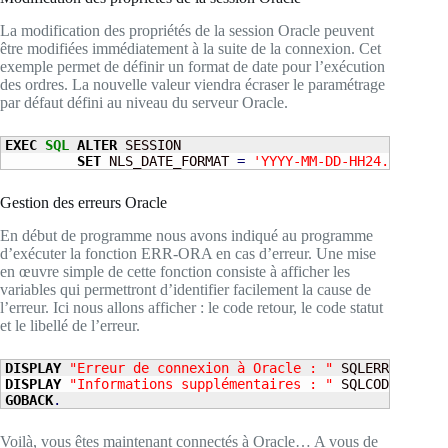
La modification des propriétés de la session Oracle peuvent
être modifiées immédiatement à la suite de la connexion. Cet
exemple permet de définir un format de date pour l’exécution
des ordres. La nouvelle valeur viendra écraser le paramétrage
par défaut défini au niveau du serveur Oracle.
EXEC
SQL
ALTER
 SESSION

SET
 NLS_DATE_FORMAT
 = 
'YYYY-MM-DD-HH24.MI.SS'
 
Gestion des erreurs Oracle
En début de programme nous avons indiqué au programme
d’exécuter la fonction ERR-ORA en cas d’erreur. Une mise
en œuvre simple de cette fonction consiste à afficher les
variables qui permettront d’identifier facilement la cause de
l’erreur. Ici nous allons afficher : le code retour, le code statut
et le libellé de l’erreur.
DISPLAY
"Erreur de connexion à Oracle : "
 SQLERRMC
.
DISPLAY
"Informations supplémentaires : "
 SQLCODE 
"/"
 S
GOBACK
.
Voilà, vous êtes maintenant connectés à Oracle… A vous de