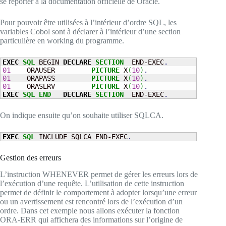
se reporter à la documentation officielle de Oracle.
Pour pouvoir être utilisées à l’intérieur d’ordre SQL, les
variables Cobol sont à déclarer à l’intérieur d’une section
particulière en working du programme.
EXEC
SQL
 BEGIN 
DECLARE
SECTION
  END-EXEC
.
01
    ORAUSER         
PICTURE
 X
(
10
)
.
01
    ORAPASS         
PICTURE
 X
(
10
)
.
01
    ORASERV         
PICTURE
 X
(
10
)
.
EXEC
SQL
END
DECLARE
SECTION
  END-EXEC
.
On indique ensuite qu’on souhaite utiliser SQLCA.
EXEC
SQL
 INCLUDE SQLCA END-EXEC
.
Gestion des erreurs
L’instruction WHENEVER permet de gérer les erreurs lors de
l’exécution d’une requête. L’utilisation de cette instruction
permet de définir le comportement à adopter lorsqu’une erreur
ou un avertissement est rencontré lors de l’exécution d’un
ordre. Dans cet exemple nous allons exécuter la fonction
ORA-ERR qui affichera des informations sur l’origine de