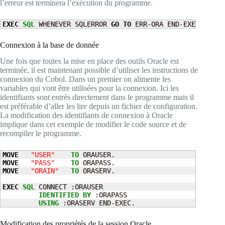
l’erreur est terminera l’exécution du programme.
EXEC
SQL
 WHENEVER SQLERROR 
GO TO
 ERR-ORA END-EXEC
.
Connexion à la base de donnée
Une fois que toutes la mise en place des outils Oracle est
terminée, il est maintenant possible d’utiliser les instructions de
connexion du Cobol. Dans un premier on alimente les
variables qui vont être utilisées pour la connexion. Ici les
identifiants sont entrés directement dans le programme mais il
est préférable d’aller les lire depuis un fichier de configuration.
La modification des identifiants de connexion à Oracle
implique dans cet exemple de modifier le code source et de
recompiler le programme.
MOVE
"USER"
TO
 ORAUSER
.
MOVE
"PASS"
TO
 ORAPASS
.
MOVE
"ORAIN"
TO
 ORASERV
.
EXEC
SQL
 CONNECT :ORAUSER

IDENTIFIED
BY
 :ORAPASS

USING
 :ORASERV END-EXEC
.
Modification des propriétés de la session Oracle